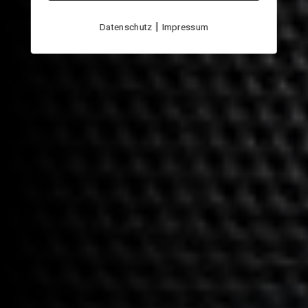
|
Datenschutz
Impressum